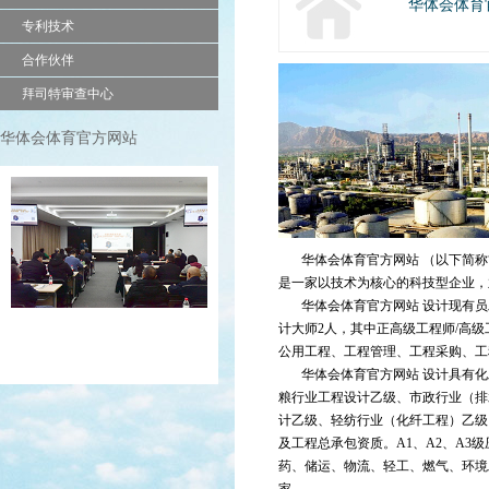
华体会体育
专利技术
合作伙伴
拜司特审查中心
华体会体育官方网站
华体会体育官方网站 （以下简称“华
是一家以技术为核心的科技型企业，
华体会体育官方网站 设计现有员工
计大师2人，其中正高级工程师/高级
公用工程、工程管理、工程采购、工
华体会体育官方网站 设计具有化
粮行业工程设计乙级、市政行业（排
计乙级、轻纺行业（化纤工程）乙级
及工程总承包资质。A1、A2、A3
药、储运、物流、轻工、燃气、环境