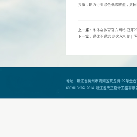
共赢，助力行业绿色低碳转型，共同
上一篇：
华体会体育官方网站 召开2
下一篇：
退休不退志 薪火永相传 |