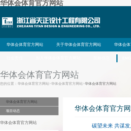
华体会体育官方网站
华体会体育官方网站
关于华体会体育官方网站
华体会体
社会责任
加入华体会体育官方网站
招标信息
ENG
华体会体育官方网站
您的位置：
华体会体育官方网站
>
华体会体育官方网站
>
华体会体育官方网站
华体会体育官方网站
华体会体育官方网
项目动态
华体会体育官方网站
碳望未来 共谋