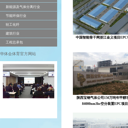
新能源及气体分离行业
节能环保行业
轻工化纤
建筑行业
中国智能骨干网浙江金义项目EPC
工程总承包
华体会体育官方网站
陕西宝钢气体公司150万吨年甲醇
84000nm3hr空分装置EPC项目