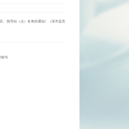
园区、指导站（点）名单的通知》（浙市监竞
荣称号