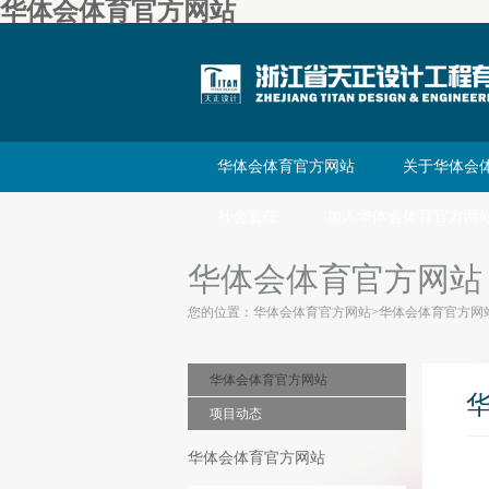
华体会体育官方网站
华体会体育官方网站
关于华体会
社会责任
加入华体会体育官方网
华体会体育官方网站
您的位置：
华体会体育官方网站
>
华体会体育官方网
华体会体育官方网站
项目动态
华体会体育官方网站